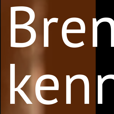
Bren
ken