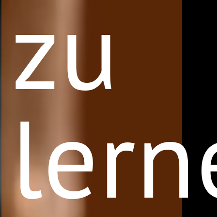
zu
lern