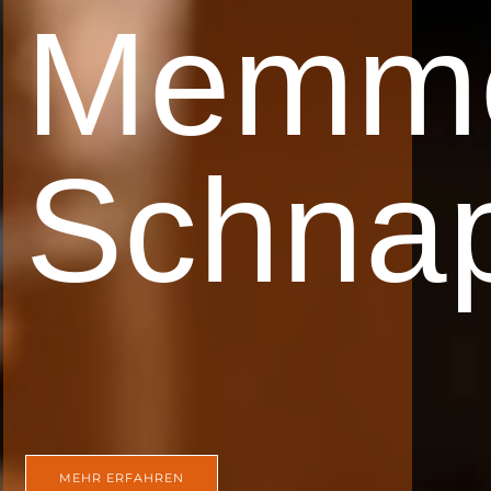
Memme
Schna
MEHR ERFAHREN