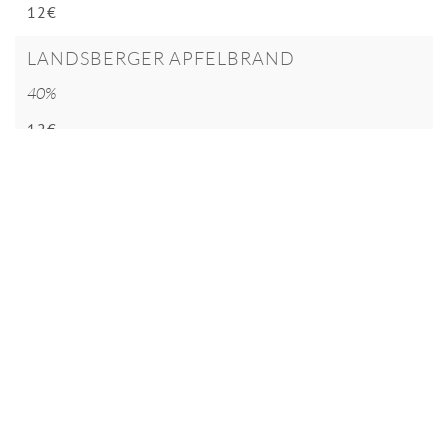
12€
LANDSBERGER APFELBRAND
40%
12€
SIGNE TILLISCH BRAND (APFEL)
40%
12€
TRANSPARENT BRAND (APFEL)
40%
12€
OBERÖSTERREICHER BIRNENBRAND
40%